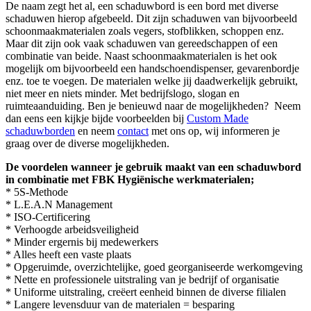
De naam zegt het al, een schaduwbord is een bord met diverse
schaduwen hierop afgebeeld. Dit zijn schaduwen van bijvoorbeeld
schoonmaakmaterialen zoals vegers, stofblikken, schoppen enz.
Maar dit zijn ook vaak schaduwen van gereedschappen of een
combinatie van beide. Naast schoonmaakmaterialen is het ook
mogelijk om bijvoorbeeld een handschoendispenser, gevarenbordje
enz. toe te voegen. De materialen welke jij daadwerkelijk gebruikt,
niet meer en niets minder. Met bedrijfslogo, slogan en
ruimteaanduiding. Ben je benieuwd naar de mogelijkheden? Neem
dan eens een kijkje bijde voorbeelden bij
Custom Made
schaduwborden
en neem
contact
met ons op, wij informeren je
graag over de diverse mogelijkheden.
De voordelen wanneer je gebruik maakt van een schaduwbord
in combinatie met FBK Hygiënische werkmaterialen;
* 5S-Methode
* L.E.A.N Management
* ISO-Certificering
* Verhoogde arbeidsveiligheid
* Minder ergernis bij medewerkers
* Alles heeft een vaste plaats
* Opgeruimde, overzichtelijke, goed georganiseerde werkomgeving
* Nette en professionele uitstraling van je bedrijf of organisatie
* Uniforme uitstraling, creëert eenheid binnen de diverse filialen
* Langere levensduur van de materialen = besparing