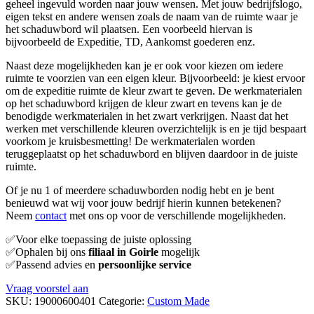
geheel ingevuld worden naar jouw wensen. Met jouw bedrijfslogo,
eigen tekst en andere wensen zoals de naam van de ruimte waar je
het schaduwbord wil plaatsen. Een voorbeeld hiervan is
bijvoorbeeld de Expeditie, TD, Aankomst goederen enz.
Naast deze mogelijkheden kan je er ook voor kiezen om iedere
ruimte te voorzien van een eigen kleur. Bijvoorbeeld: je kiest ervoor
om de expeditie ruimte de kleur zwart te geven. De werkmaterialen
op het schaduwbord krijgen de kleur zwart en tevens kan je de
benodigde werkmaterialen in het zwart verkrijgen. Naast dat het
werken met verschillende kleuren overzichtelijk is en je tijd bespaart
voorkom je kruisbesmetting! De werkmaterialen worden
teruggeplaatst op het schaduwbord en blijven daardoor in de juiste
ruimte.
Of je nu 1 of meerdere schaduwborden nodig hebt en je bent
benieuwd wat wij voor jouw bedrijf hierin kunnen betekenen?
Neem
contact
met ons op voor de verschillende mogelijkheden.
✅Voor elke toepassing de juiste oplossing
✅Ophalen bij ons
filiaal in Goirle
mogelijk
✅Passend advies en
persoonlijke service
Vraag voorstel aan
SKU:
19000600401
Categorie:
Custom Made