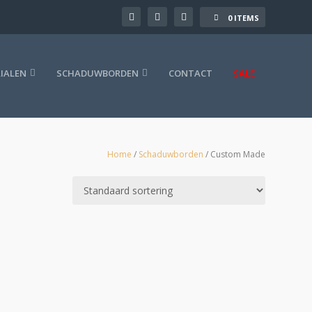
0 ITEMS
IALEN
SCHADUWBORDEN
CONTACT
SALE
Home
/
Schaduwborden
/ Custom Made