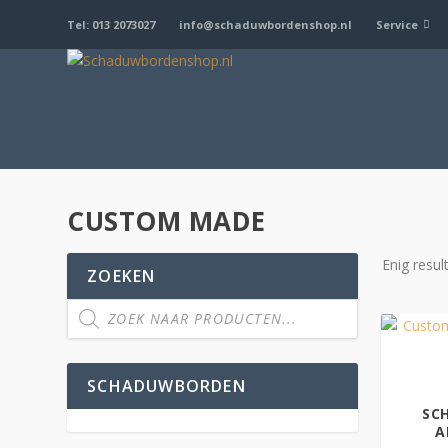
Tel: 013 2073027
info@schaduwbordenshop.nl
Service
CUSTOM MADE
Enig resul
ZOEKEN
SCHADUWBORDEN
SC
A