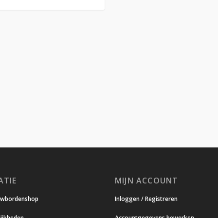
ATIE
MIJN ACCOUNT
uwbordenshop
Inloggen / Registreren
ijkheden
Accountgegevens bewerken