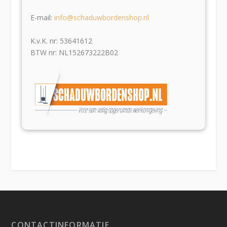
E-mail:
info@schaduwbordenshop.nl
K.v.K. nr: 53641612
BTW nr: NL152673222B02
CONTACTINFORMATIE