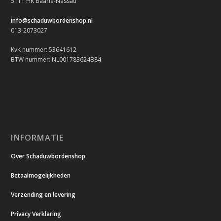
5111 HK Baarle-Nassau
info@schaduwbordenshop.nl
013-2073027
KvK nummer: 53641612
BTW nummer: NL001783624B84
INFORMATIE
Over Schaduwbordenshop
Betaalmogelijkheden
Verzending en levering
Privacy Verklaring