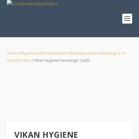
Home
/
Hygiënisch Borstelwerk en Werkmaterialen
/
Handvegers en
Handborstels
/ Vikan Hygiene Handveger Zacht
VIKAN HYGIENE