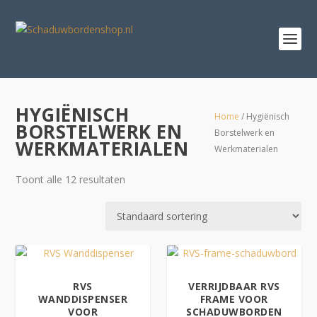
HYGIËNISCH
Home
/ Hygiënisch
BORSTELWERK EN
Borstelwerk en
WERKMATERIALEN
Werkmaterialen
Toont alle 12 resultaten
RVS
VERRIJDBAAR RVS
WANDDISPENSER
FRAME VOOR
VOOR
SCHADUWBORDEN