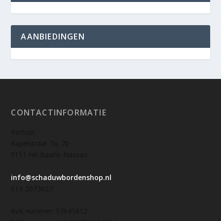
AANBIEDINGEN
CONTACTINFORMATIE
Portuur
Kapelstraat 7a, 7b
5111 HK Baarle-Nassau
info@schaduwbordenshop.nl
013-2073027
KvK nummer: 53641612